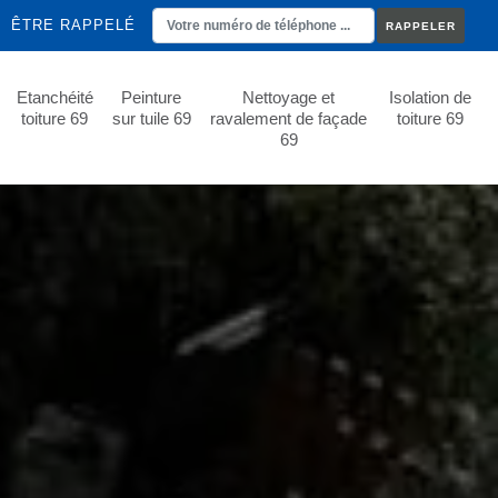
ÊTRE RAPPELÉ
Etanchéité
Peinture
Nettoyage et
Isolation de
toiture 69
sur tuile 69
ravalement de façade
toiture 69
69