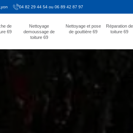
 Lyon
04 82 29 44 54
ou
06 89 42 87 97
che de
Nettoyage
Nettoyage et pose
Réparation de
ture 69
demoussage de
de gouttière 69
toiture 69
toiture 69