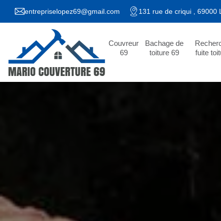
entrepriselopez69@gmail.com
131 rue de criqui , 69000
Couvreur
Bachage de
Recher
69
toiture 69
fuite toi