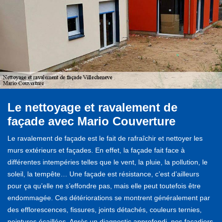
Le nettoyage et ravalement de
façade avec Mario Couverture
Le ravalement de façade est le fait de rafraîchir et nettoyer les
murs extérieurs et façades. En effet, la façade fait face à
différentes intempéries telles que le vent, la pluie, la pollution, le
soleil, la tempête… Une façade est résistance, c’est d’ailleurs
pour ça qu’elle ne s’effondre pas, mais elle peut toutefois être
endommagée. Ces détériorations se montrent généralement par
des efflorescences, fissures, joints détachés, couleurs ternies,
peintures écaillées. Après un diagnostic approfondi, nos façadiers