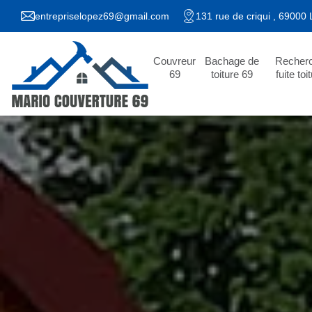
entrepriselopez69@gmail.com
131 rue de criqui , 69000
Couvreur
Bachage de
Recher
69
toiture 69
fuite toi