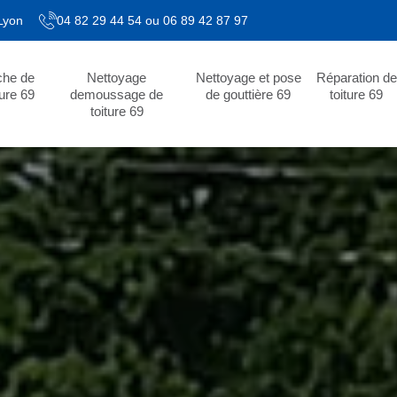
 Lyon
04 82 29 44 54
ou
06 89 42 87 97
che de
Nettoyage
Nettoyage et pose
Réparation de
ture 69
demoussage de
de gouttière 69
toiture 69
toiture 69