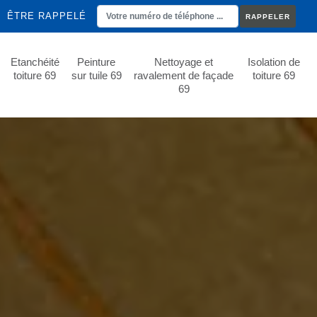
ÊTRE RAPPELÉ
Etanchéité
Peinture
Nettoyage et
Isolation de
toiture 69
sur tuile 69
ravalement de façade
toiture 69
69