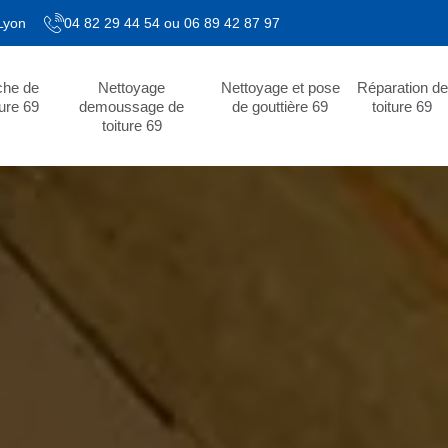
 Lyon
04 82 29 44 54
ou
06 89 42 87 97
che de
Nettoyage
Nettoyage et pose
Réparation de
ture 69
demoussage de
de gouttière 69
toiture 69
toiture 69