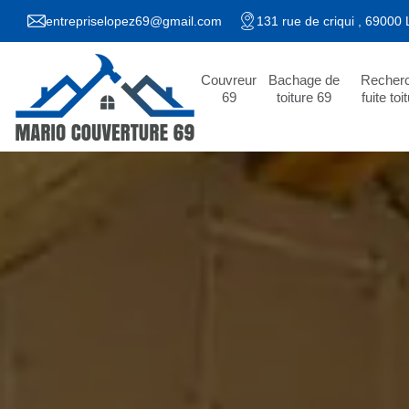
entrepriselopez69@gmail.com
131 rue de criqui , 69000
Couvreur
Bachage de
Recher
69
toiture 69
fuite toi