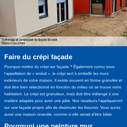
Faire du crépi façade
Pourquoi mettre du crépi sur façade ? Également connu sous
l’appellation de « enduit », le crépi sert à embellir les murs
extérieurs de votre maison. Il existe souvent en forme granulée et
doit être bien sélectionné en fonction du milieu où se trouve votre
habitation. Le crépi est granuleux, mais doit être mélangé à une
matière adaptée pour avoir une pâte. Nos ravaleurs l’appliqueront
sur une façade propre afin de dissimuler les fissures. Vous aurez
aussi une maison reverdie, comme si elle venait d’être bâtie.
Pourquoi une peinture mur