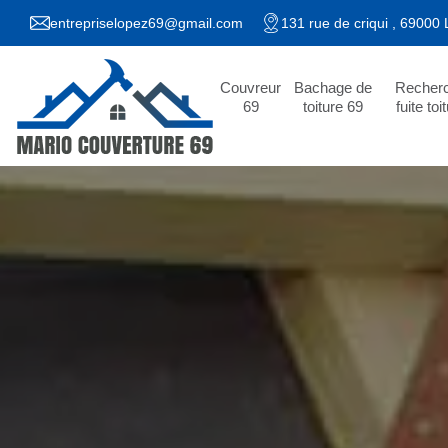
entrepriselopez69@gmail.com
131 rue de criqui , 69000
Couvreur
Bachage de
Recher
69
toiture 69
fuite toi