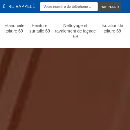
ÊTRE RAPPELÉ
Etanchéité
Peinture
Nettoyage et
Isolation de
toiture 69
sur tuile 69
ravalement de façade
toiture 69
69