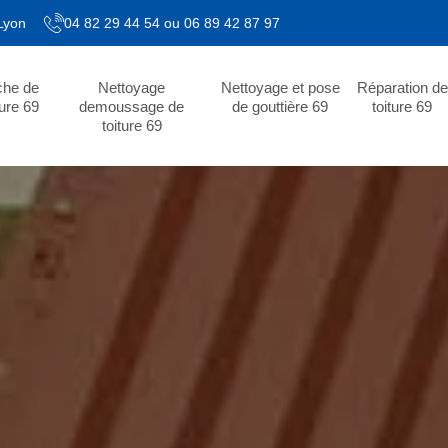
 Lyon
04 82 29 44 54
ou
06 89 42 87 97
che de
Nettoyage
Nettoyage et pose
Réparation de
ture 69
demoussage de
de gouttière 69
toiture 69
toiture 69