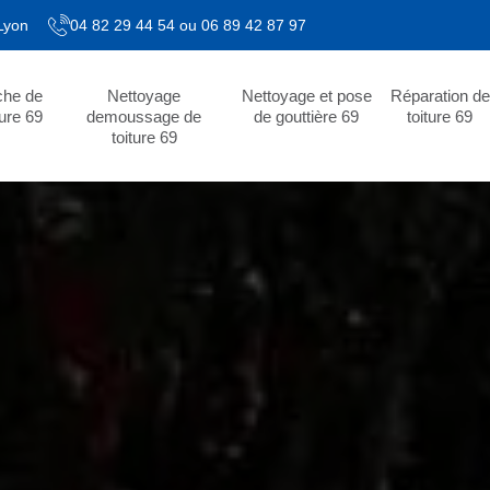
 Lyon
04 82 29 44 54
ou
06 89 42 87 97
che de
Nettoyage
Nettoyage et pose
Réparation de
ture 69
demoussage de
de gouttière 69
toiture 69
toiture 69