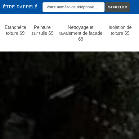
ÊTRE RAPPELÉ
Etanchéité
Peinture
Nettoyage et
Isolation de
toiture 69
sur tuile 69
ravalement de façade
toiture 69
69