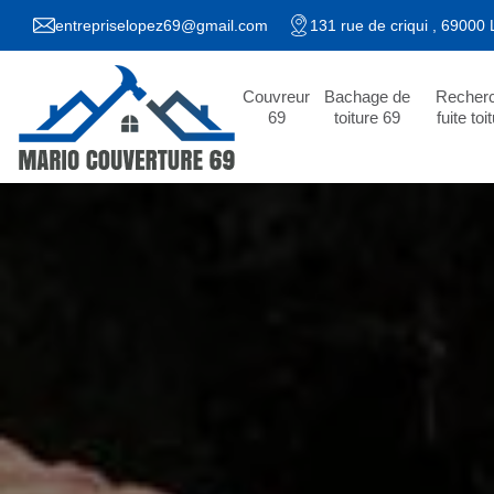
entrepriselopez69@gmail.com
131 rue de criqui , 69000
Couvreur
Bachage de
Recher
69
toiture 69
fuite toi