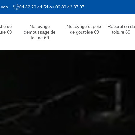
 Lyon
04 82 29 44 54
ou
06 89 42 87 97
che de
Nettoyage
Nettoyage et pose
Réparation de
ture 69
demoussage de
de gouttière 69
toiture 69
toiture 69