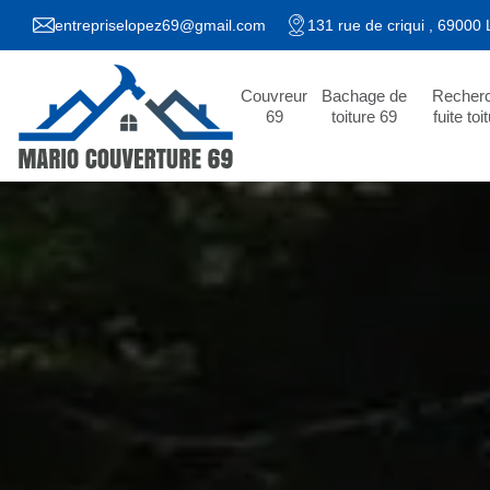
entrepriselopez69@gmail.com
131 rue de criqui , 69000
Couvreur
Bachage de
Recher
69
toiture 69
fuite toi