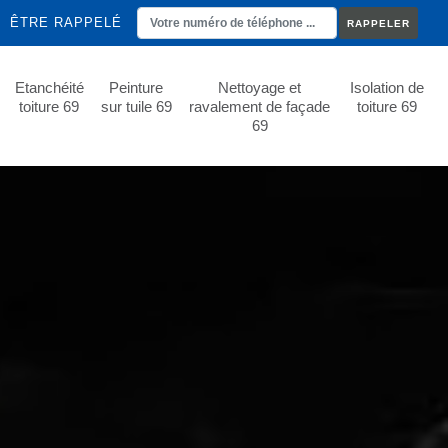
ÊTRE RAPPELÉ
Etanchéité
Peinture
Nettoyage et
Isolation de
toiture 69
sur tuile 69
ravalement de façade
toiture 69
69