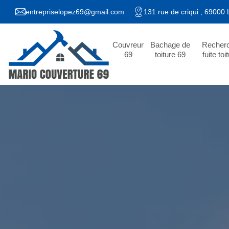
entrepriselopez69@gmail.com
131 rue de criqui , 69000
Couvreur
Bachage de
Recher
69
toiture 69
fuite toi