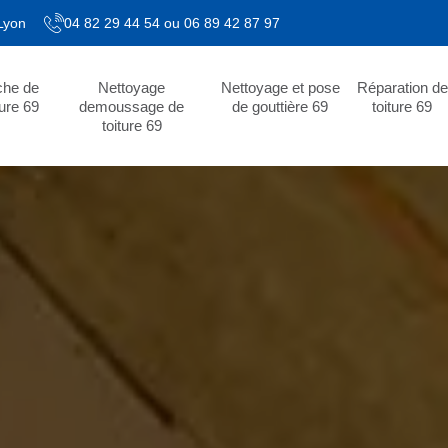
 Lyon
04 82 29 44 54
ou
06 89 42 87 97
che de
Nettoyage
Nettoyage et pose
Réparation de
ture 69
demoussage de
de gouttière 69
toiture 69
toiture 69