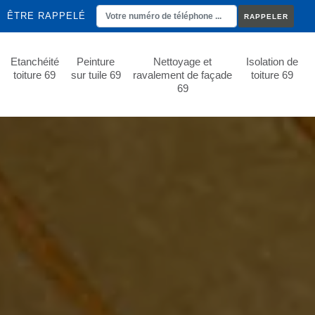
ÊTRE RAPPELÉ
Etanchéité
Peinture
Nettoyage et
Isolation de
toiture 69
sur tuile 69
ravalement de façade
toiture 69
69