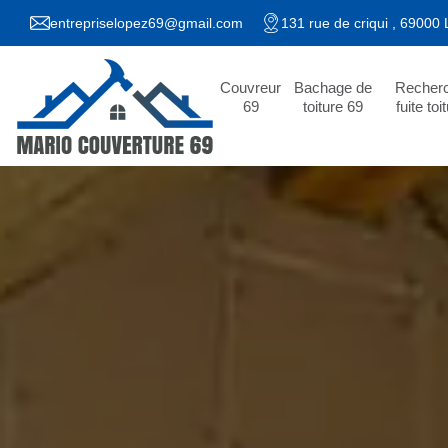
entrepriselopez69@gmail.com
131 rue de criqui , 69000
Couvreur
Bachage de
Recher
69
toiture 69
fuite toi