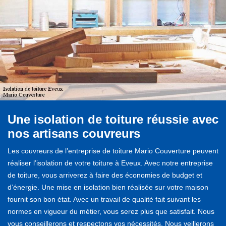
Une isolation de toiture réussie avec
nos artisans couvreurs
Les couvreurs de l’entreprise de toiture Mario Couverture peuvent
réaliser l’isolation de votre toiture à Eveux. Avec notre entreprise
de toiture, vous arriverez à faire des économies de budget et
d’énergie. Une mise en isolation bien réalisée sur votre maison
fournit son bon état. Avec un travail de qualité fait suivant les
normes en vigueur du métier, vous serez plus que satisfait. Nous
vous conseillerons et respectons vos nécessités. Nous veillerons