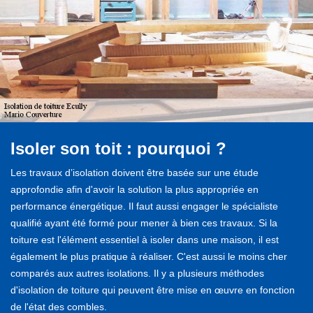
Isoler son toit : pourquoi ?
Les travaux d’isolation doivent être basée sur une étude
approfondie afin d'avoir la solution la plus appropriée en
performance énergétique. Il faut aussi engager le spécialiste
qualifié ayant été formé pour mener à bien ces travaux. Si la
toiture est l'élément essentiel à isoler dans une maison, il est
également le plus pratique à réaliser. C'est aussi le moins cher
comparés aux autres isolations. Il y a plusieurs méthodes
d'isolation de toiture qui peuvent être mise en œuvre en fonction
de l'état des combles.