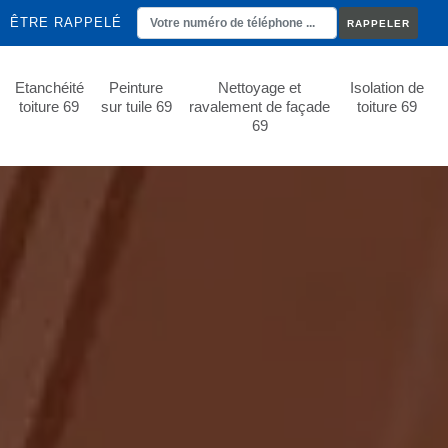
ÊTRE RAPPELÉ
Etanchéité
Peinture
Nettoyage et
Isolation de
toiture 69
sur tuile 69
ravalement de façade
toiture 69
69