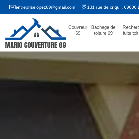
entrepriselopez69@gmail.com
131 rue de criqui , 69000
Couvreur
Bachage de
Recher
69
toiture 69
fuite toi