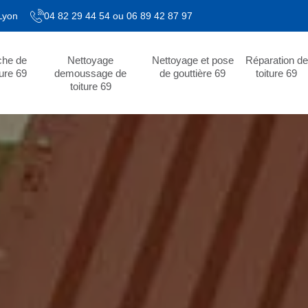
 Lyon
04 82 29 44 54
ou
06 89 42 87 97
che de
Nettoyage
Nettoyage et pose
Réparation de
ture 69
demoussage de
de gouttière 69
toiture 69
toiture 69