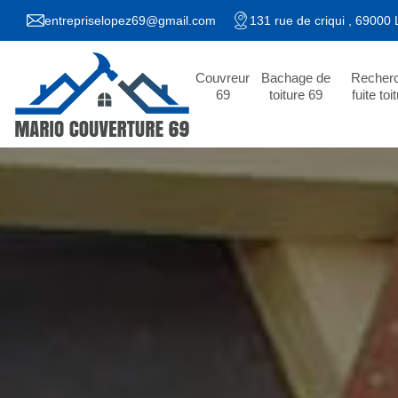
entrepriselopez69@gmail.com
131 rue de criqui , 69000
Couvreur
Bachage de
Recher
69
toiture 69
fuite toi