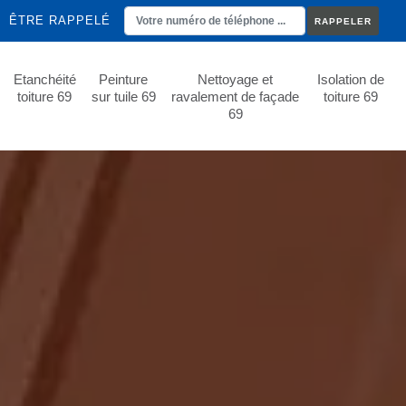
ÊTRE RAPPELÉ
Etanchéité
Peinture
Nettoyage et
Isolation de
toiture 69
sur tuile 69
ravalement de façade
toiture 69
69