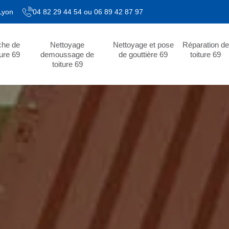
 Lyon
04 82 29 44 54
ou
06 89 42 87 97
che de
Nettoyage
Nettoyage et pose
Réparation de
ture 69
demoussage de
de gouttière 69
toiture 69
toiture 69