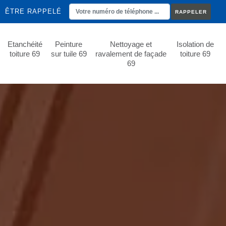
ÊTRE RAPPELÉ
Etanchéité
Peinture
Nettoyage et
Isolation de
toiture 69
sur tuile 69
ravalement de façade
toiture 69
69