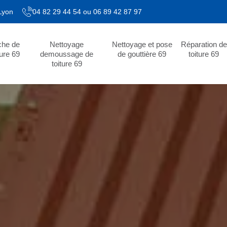
 Lyon
04 82 29 44 54
ou
06 89 42 87 97
che de
Nettoyage
Nettoyage et pose
Réparation de
ture 69
demoussage de
de gouttière 69
toiture 69
toiture 69