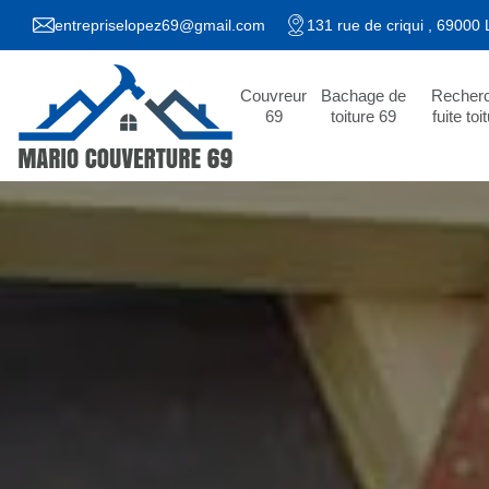
entrepriselopez69@gmail.com
131 rue de criqui , 69000
Couvreur
Bachage de
Recher
69
toiture 69
fuite toi