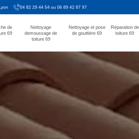
 Lyon
04 82 29 44 54
ou
06 89 42 87 97
che de
Nettoyage
Nettoyage et pose
Réparation de
ture 69
demoussage de
de gouttière 69
toiture 69
toiture 69