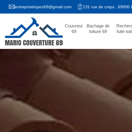
entrepriselopez69@gmail.com
131 rue de criqui , 69000
Couvreur
Bachage de
Recher
69
toiture 69
fuite toi