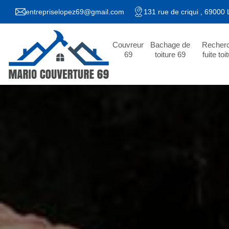
entrepriselopez69@gmail.com
131 rue de criqui , 69000
Couvreur
Bachage de
Recher
69
toiture 69
fuite toi