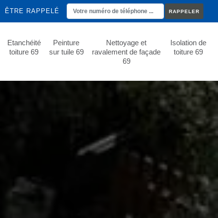
ÊTRE RAPPELÉ
Etanchéité
Peinture
Nettoyage et
Isolation de
toiture 69
sur tuile 69
ravalement de façade
toiture 69
69