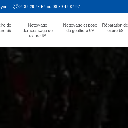
 Lyon
04 82 29 44 54
ou
06 89 42 87 97
che de
Nettoyage
Nettoyage et pose
Réparation de
ture 69
demoussage de
de gouttière 69
toiture 69
toiture 69