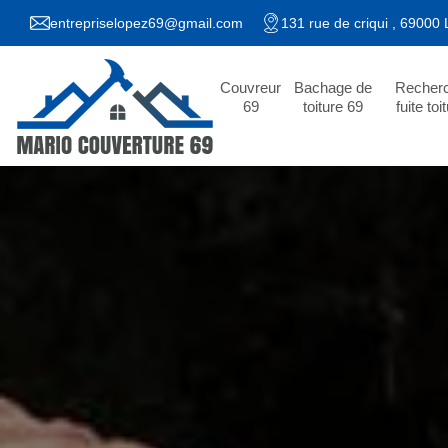
entrepriselopez69@gmail.com
131 rue de criqui , 69000
Couvreur
Bachage de
Recher
69
toiture 69
fuite toi