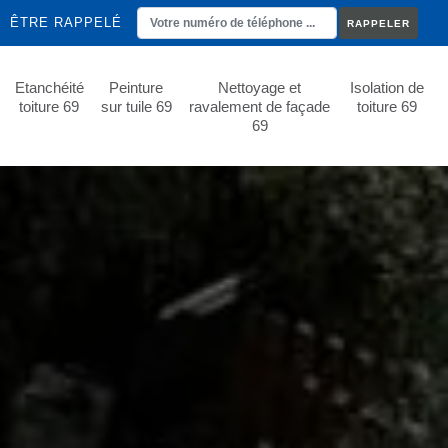
ÊTRE RAPPELÉ
Etanchéité
Peinture
Nettoyage et
Isolation de
toiture 69
sur tuile 69
ravalement de façade
toiture 69
69