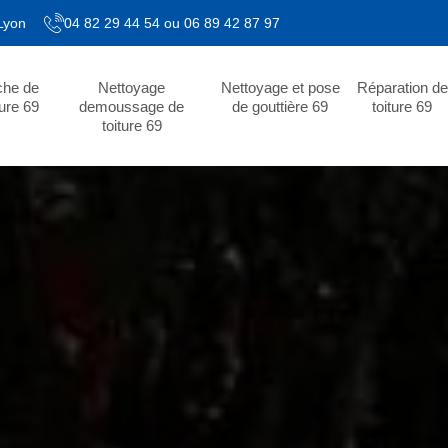
 Lyon
04 82 29 44 54
ou
06 89 42 87 97
che de
Nettoyage
Nettoyage et pose
Réparation de
ture 69
demoussage de
de gouttière 69
toiture 69
toiture 69