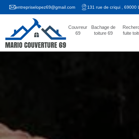
entrepriselopez69@gmail.com
131 rue de criqui , 69000
Couvreur
Bachage de
Recher
69
toiture 69
fuite toi