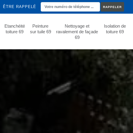
ÊTRE RAPPELÉ
Etanchéité
Peinture
Nettoyage et
Isolation de
toiture 69
sur tuile 69
ravalement de façade
toiture 69
69