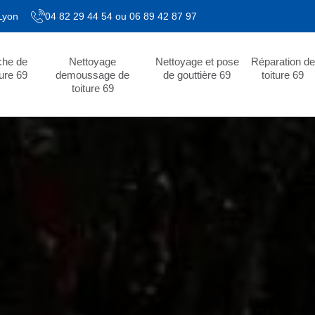
 Lyon
04 82 29 44 54
ou
06 89 42 87 97
che de
Nettoyage
Nettoyage et pose
Réparation de
ture 69
demoussage de
de gouttière 69
toiture 69
toiture 69