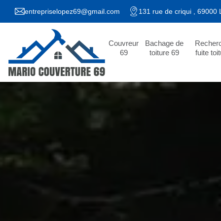
entrepriselopez69@gmail.com
131 rue de criqui , 69000
Couvreur
Bachage de
Recher
69
toiture 69
fuite toi