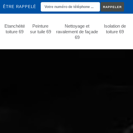
ÊTRE RAPPELÉ
Etanchéité
Peinture
Nettoyage et
Isolation de
toiture 69
sur tuile 69
ravalement de façade
toiture 69
69