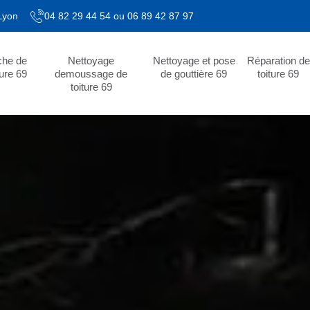
 Lyon
04 82 29 44 54
ou
06 89 42 87 97
che de
Nettoyage
Nettoyage et pose
Réparation de
ture 69
demoussage de
de gouttière 69
toiture 69
toiture 69