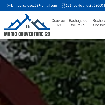
entrepriselopez69@gmail.com
131 rue de criqui , 69000
Couvreur
Bachage de
Recher
69
toiture 69
fuite toi