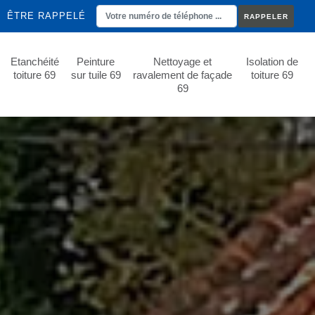
ÊTRE RAPPELÉ
Etanchéité
Peinture
Nettoyage et
Isolation de
toiture 69
sur tuile 69
ravalement de façade
toiture 69
69