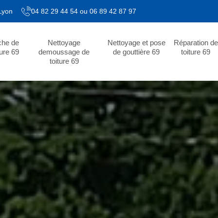
 Lyon
04 82 29 44 54
ou
06 89 42 87 97
che de
Nettoyage
Nettoyage et pose
Réparation de
ture 69
demoussage de
de gouttière 69
toiture 69
toiture 69