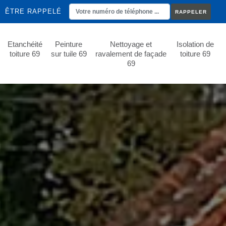
ÊTRE RAPPELÉ
Etanchéité
Peinture
Nettoyage et
Isolation de
toiture 69
sur tuile 69
ravalement de façade
toiture 69
69