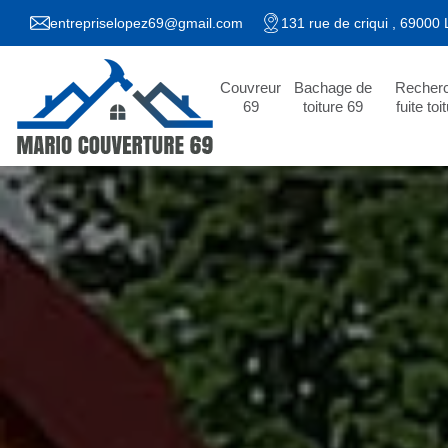
entrepriselopez69@gmail.com
131 rue de criqui , 69000
Couvreur
Bachage de
Recher
69
toiture 69
fuite toi