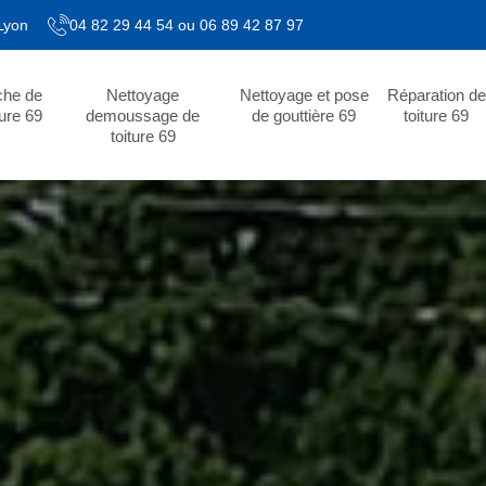
 Lyon
04 82 29 44 54
ou
06 89 42 87 97
che de
Nettoyage
Nettoyage et pose
Réparation de
ture 69
demoussage de
de gouttière 69
toiture 69
toiture 69