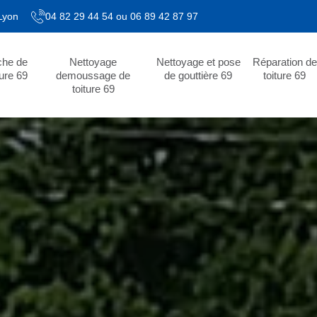
 Lyon
04 82 29 44 54
ou
06 89 42 87 97
che de
Nettoyage
Nettoyage et pose
Réparation de
ture 69
demoussage de
de gouttière 69
toiture 69
toiture 69