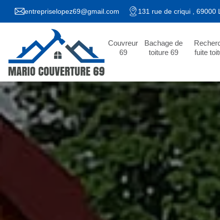
entrepriselopez69@gmail.com
131 rue de criqui , 69000
Couvreur
Bachage de
Recher
69
toiture 69
fuite toi