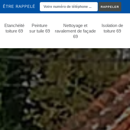
ÊTRE RAPPELÉ
Etanchéité
Peinture
Nettoyage et
Isolation de
toiture 69
sur tuile 69
ravalement de façade
toiture 69
69