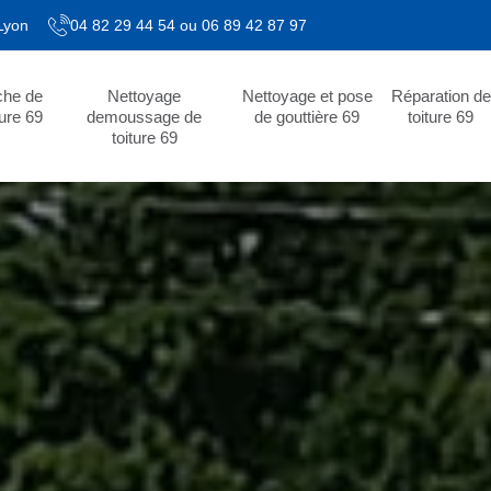
 Lyon
04 82 29 44 54
ou
06 89 42 87 97
che de
Nettoyage
Nettoyage et pose
Réparation de
ture 69
demoussage de
de gouttière 69
toiture 69
toiture 69