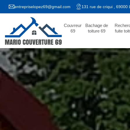
entrepriselopez69@gmail.com
131 rue de criqui , 69000
Couvreur
Bachage de
Recher
69
toiture 69
fuite toi