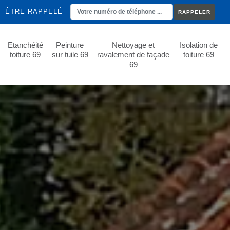
ÊTRE RAPPELÉ
Etanchéité
Peinture
Nettoyage et
Isolation de
toiture 69
sur tuile 69
ravalement de façade
toiture 69
69