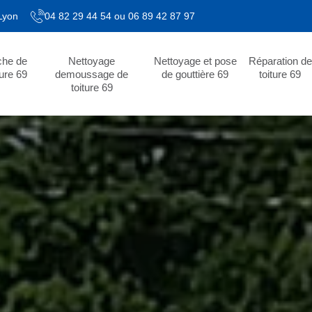
 Lyon
04 82 29 44 54
ou
06 89 42 87 97
che de
Nettoyage
Nettoyage et pose
Réparation de
ture 69
demoussage de
de gouttière 69
toiture 69
toiture 69