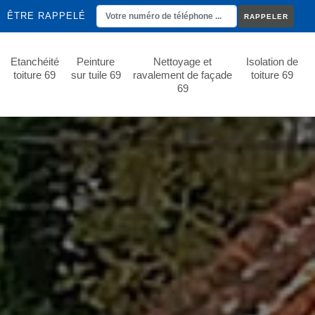
ÊTRE RAPPELÉ
Etanchéité
Peinture
Nettoyage et
Isolation de
toiture 69
sur tuile 69
ravalement de façade
toiture 69
69