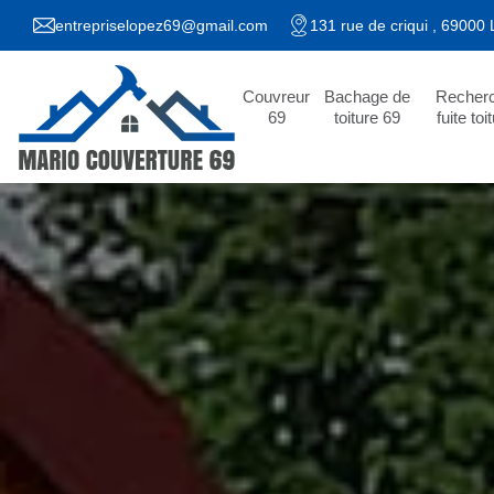
entrepriselopez69@gmail.com
131 rue de criqui , 69000
Couvreur
Bachage de
Recher
69
toiture 69
fuite toi