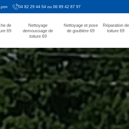
 Lyon
04 82 29 44 54
ou
06 89 42 87 97
che de
Nettoyage
Nettoyage et pose
Réparation de
ture 69
demoussage de
de gouttière 69
toiture 69
toiture 69