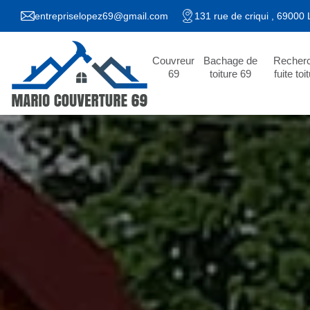
entrepriselopez69@gmail.com
131 rue de criqui , 69000
Couvreur
Bachage de
Recher
69
toiture 69
fuite toi