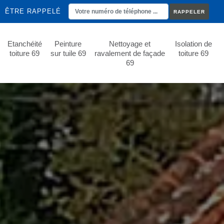
ÊTRE RAPPELÉ
Etanchéité
Peinture
Nettoyage et
Isolation de
toiture 69
sur tuile 69
ravalement de façade
toiture 69
69