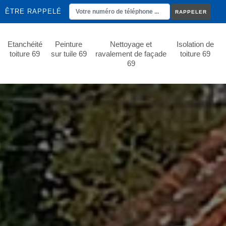
ÊTRE RAPPELÉ
Etanchéité
Peinture
Nettoyage et
Isolation de
toiture 69
sur tuile 69
ravalement de façade
toiture 69
69