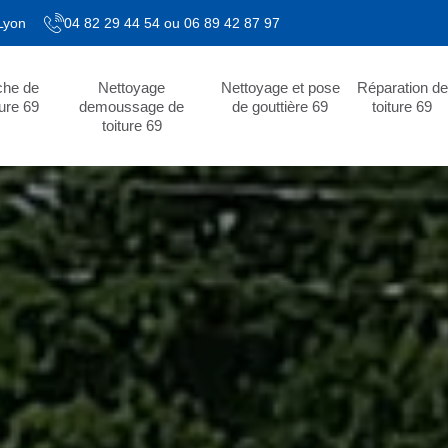
 Lyon
04 82 29 44 54
ou
06 89 42 87 97
che de
Nettoyage
Nettoyage et pose
Réparation de
ture 69
demoussage de
de gouttière 69
toiture 69
toiture 69