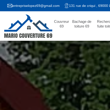
entrepriselopez69@gmail.com
131 rue de criqui , 69000
Couvreur
Bachage de
Recher
69
toiture 69
fuite toi