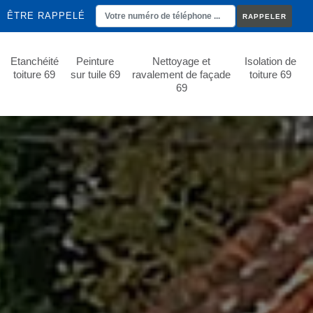
ÊTRE RAPPELÉ
Etanchéité
Peinture
Nettoyage et
Isolation de
toiture 69
sur tuile 69
ravalement de façade
toiture 69
69