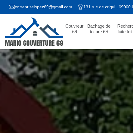
entrepriselopez69@gmail.com
131 rue de criqui , 69000
Couvreur
Bachage de
Recher
69
toiture 69
fuite toi