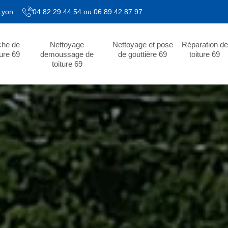
 Lyon
04 82 29 44 54
ou
06 89 42 87 97
che de
Nettoyage
Nettoyage et pose
Réparation de
ture 69
demoussage de
de gouttière 69
toiture 69
toiture 69