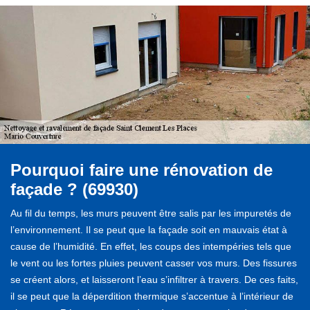
Pourquoi faire une rénovation de
façade ? (69930)
Au fil du temps, les murs peuvent être salis par les impuretés de
l’environnement. Il se peut que la façade soit en mauvais état à
cause de l’humidité. En effet, les coups des intempéries tels que
le vent ou les fortes pluies peuvent casser vos murs. Des fissures
se créent alors, et laisseront l’eau s’infiltrer à travers. De ces faits,
il se peut que la déperdition thermique s’accentue à l’intérieur de