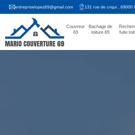
entrepriselopez69@gmail.com
131 rue de criqui , 69000
Couvreur
Bachage de
Recher
69
toiture 69
fuite toi