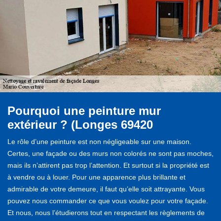
Pourquoi une peinture mur
extérieur ? (Longes 69420
Le rôle d’une peinture est non négligeable sur une maison.
Certes, une façade ou des murs non colorés ne sont pas moches,
mais ils n’attirent pas trop l’attention. Et surtout si la propriété est
à vendre ou à louer. Pour une apparence plus brillante et
admirable de votre demeure, il faut qu’elle soit attrayante. Vous
pouvez nous commander ce que vous voulez pour votre façade.
Et nous, nous l’étudierons tout en respectant les règlements de