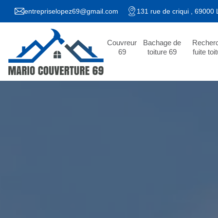
entrepriselopez69@gmail.com
131 rue de criqui , 69000
Couvreur
Bachage de
Recher
69
toiture 69
fuite toi