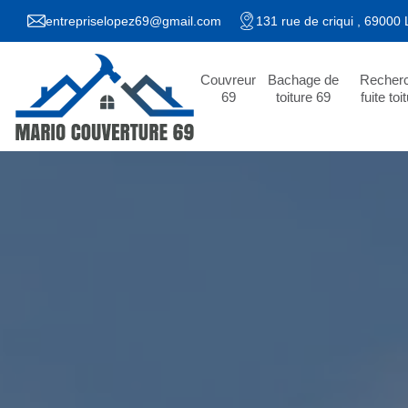
entrepriselopez69@gmail.com
131 rue de criqui , 69000
Couvreur
Bachage de
Recher
69
toiture 69
fuite toi