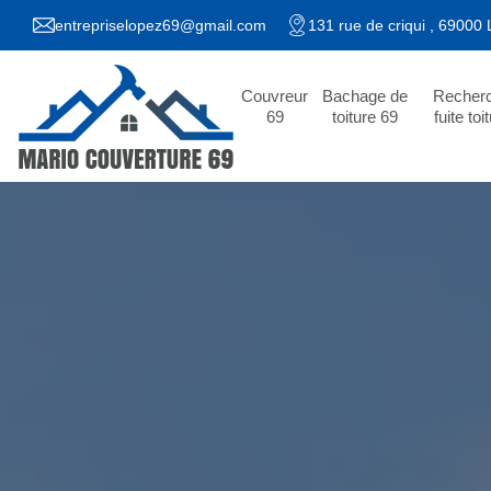
entrepriselopez69@gmail.com
131 rue de criqui , 69000
Couvreur
Bachage de
Recher
69
toiture 69
fuite toi