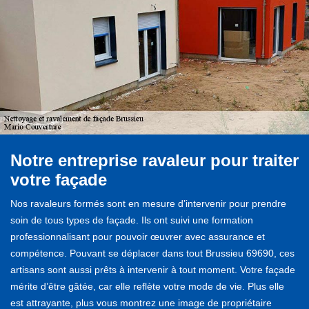
Notre entreprise ravaleur pour traiter
votre façade
Nos ravaleurs formés sont en mesure d’intervenir pour prendre
soin de tous types de façade. Ils ont suivi une formation
professionnalisant pour pouvoir œuvrer avec assurance et
compétence. Pouvant se déplacer dans tout Brussieu 69690, ces
artisans sont aussi prêts à intervenir à tout moment. Votre façade
mérite d’être gâtée, car elle reflète votre mode de vie. Plus elle
est attrayante, plus vous montrez une image de propriétaire