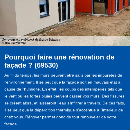
Pourquoi faire une rénovation de
façade ? (69530)
Au fil du temps, les murs peuvent être salis par les impuretés de
l’environnement. Il se peut que la façade soit en mauvais état à
cause de l’humidité. En effet, les coups des intempéries tels que
le vent ou les fortes pluies peuvent casser vos murs. Des fissures
se créent alors, et laisseront l’eau s’infiltrer à travers. De ces faits,
il se peut que la déperdition thermique s’accentue à l’intérieur de
chez vous. Rénover permet donc de tout renouveler de votre
façade.