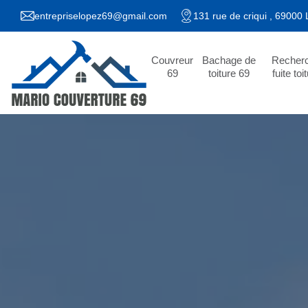
entrepriselopez69@gmail.com
131 rue de criqui , 69000
Couvreur
Bachage de
Recher
69
toiture 69
fuite toi