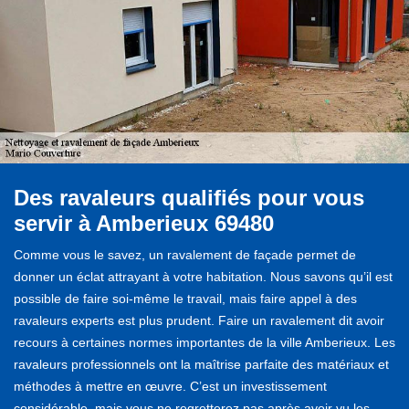
Des ravaleurs qualifiés pour vous
servir à Amberieux 69480
Comme vous le savez, un ravalement de façade permet de
donner un éclat attrayant à votre habitation. Nous savons qu’il est
possible de faire soi-même le travail, mais faire appel à des
ravaleurs experts est plus prudent. Faire un ravalement dit avoir
recours à certaines normes importantes de la ville Amberieux. Les
ravaleurs professionnels ont la maîtrise parfaite des matériaux et
méthodes à mettre en œuvre. C’est un investissement
considérable, mais vous ne regretterez pas après avoir vu les