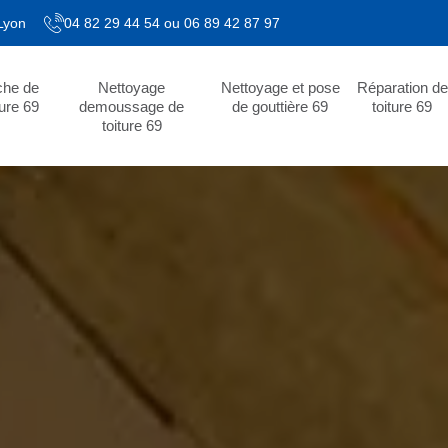
 Lyon
04 82 29 44 54
ou
06 89 42 87 97
che de
Nettoyage
Nettoyage et pose
Réparation de
ture 69
demoussage de
de gouttière 69
toiture 69
toiture 69