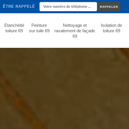
ÊTRE RAPPELÉ
Etanchéité
Peinture
Nettoyage et
Isolation de
toiture 69
sur tuile 69
ravalement de façade
toiture 69
69