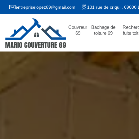
entrepriselopez69@gmail.com
131 rue de criqui , 69000
Couvreur
Bachage de
Recher
69
toiture 69
fuite toi