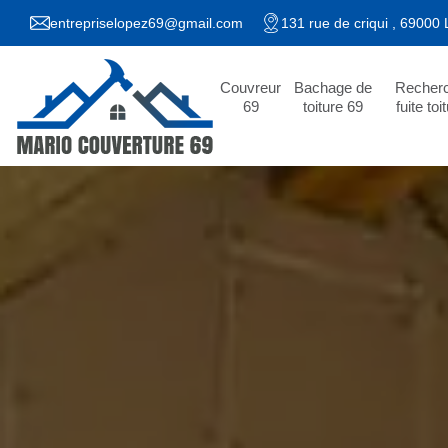
entrepriselopez69@gmail.com
131 rue de criqui , 69000
Couvreur
Bachage de
Recher
69
toiture 69
fuite toi