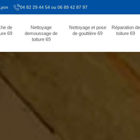
 Lyon
04 82 29 44 54
ou
06 89 42 87 97
che de
Nettoyage
Nettoyage et pose
Réparation de
ture 69
demoussage de
de gouttière 69
toiture 69
toiture 69