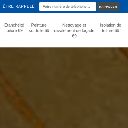
ÊTRE RAPPELÉ
Etanchéité
Peinture
Nettoyage et
Isolation de
toiture 69
sur tuile 69
ravalement de façade
toiture 69
69