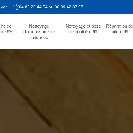
 Lyon
04 82 29 44 54
ou
06 89 42 87 97
che de
Nettoyage
Nettoyage et pose
Réparation de
ture 69
demoussage de
de gouttière 69
toiture 69
toiture 69