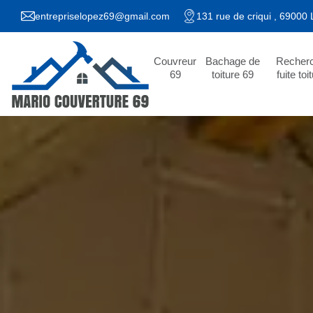
entrepriselopez69@gmail.com
131 rue de criqui , 69000
Couvreur
Bachage de
Recher
69
toiture 69
fuite toi