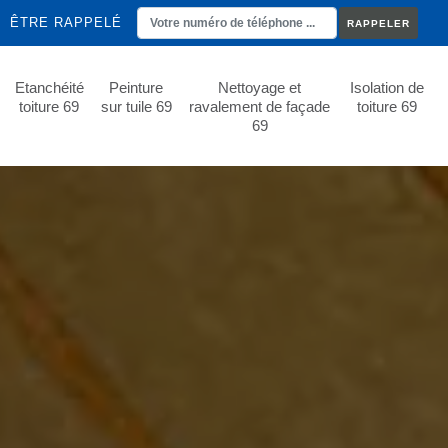
ÊTRE RAPPELÉ
Etanchéité
Peinture
Nettoyage et
Isolation de
toiture 69
sur tuile 69
ravalement de façade
toiture 69
69