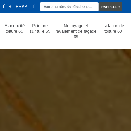
ÊTRE RAPPELÉ
Etanchéité
Peinture
Nettoyage et
Isolation de
toiture 69
sur tuile 69
ravalement de façade
toiture 69
69