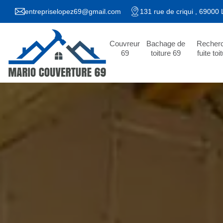
entrepriselopez69@gmail.com
131 rue de criqui , 69000
Couvreur
Bachage de
Recher
69
toiture 69
fuite toi