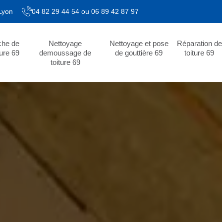
 Lyon
04 82 29 44 54
ou
06 89 42 87 97
che de
Nettoyage
Nettoyage et pose
Réparation de
ture 69
demoussage de
de gouttière 69
toiture 69
toiture 69