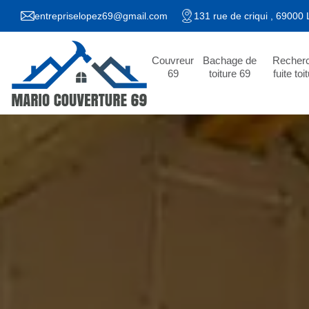
entrepriselopez69@gmail.com
131 rue de criqui , 69000
Couvreur
Bachage de
Recher
69
toiture 69
fuite toi