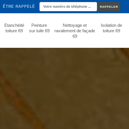
ÊTRE RAPPELÉ
Etanchéité
Peinture
Nettoyage et
Isolation de
toiture 69
sur tuile 69
ravalement de façade
toiture 69
69