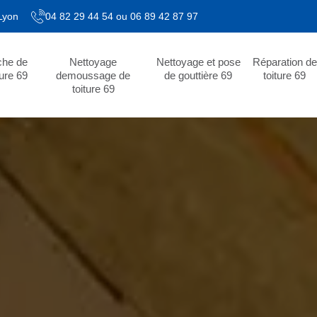
 Lyon
04 82 29 44 54
ou
06 89 42 87 97
che de
Nettoyage
Nettoyage et pose
Réparation de
ture 69
demoussage de
de gouttière 69
toiture 69
toiture 69