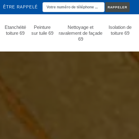
ÊTRE RAPPELÉ
Etanchéité
Peinture
Nettoyage et
Isolation de
toiture 69
sur tuile 69
ravalement de façade
toiture 69
69