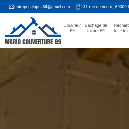
entrepriselopez69@gmail.com
131 rue de criqui , 69000
Couvreur
Bachage de
Recher
69
toiture 69
fuite toi