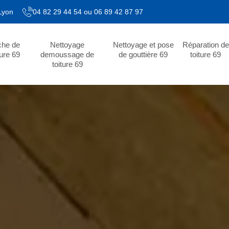
 Lyon
04 82 29 44 54
ou
06 89 42 87 97
che de
Nettoyage
Nettoyage et pose
Réparation de
ture 69
demoussage de
de gouttière 69
toiture 69
toiture 69