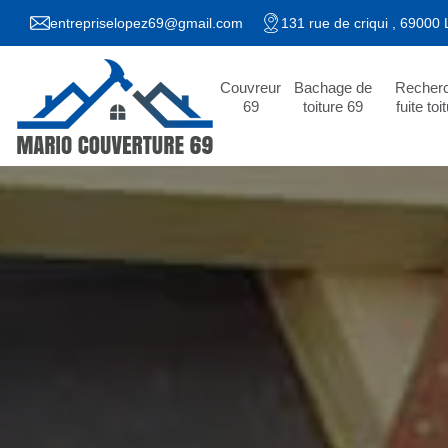
entrepriselopez69@gmail.com
131 rue de criqui , 69000
Couvreur
Bachage de
Recher
69
toiture 69
fuite toi