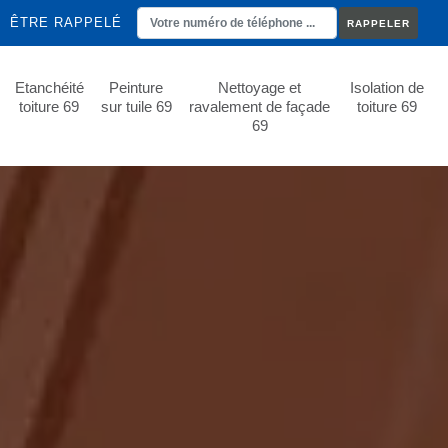
ÊTRE RAPPELÉ
Etanchéité
Peinture
Nettoyage et
Isolation de
toiture 69
sur tuile 69
ravalement de façade
toiture 69
69