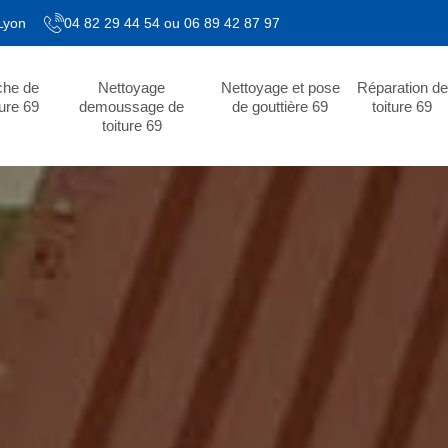
 Lyon
04 82 29 44 54
ou
06 89 42 87 97
che de
Nettoyage
Nettoyage et pose
Réparation de
ture 69
demoussage de
de gouttière 69
toiture 69
toiture 69