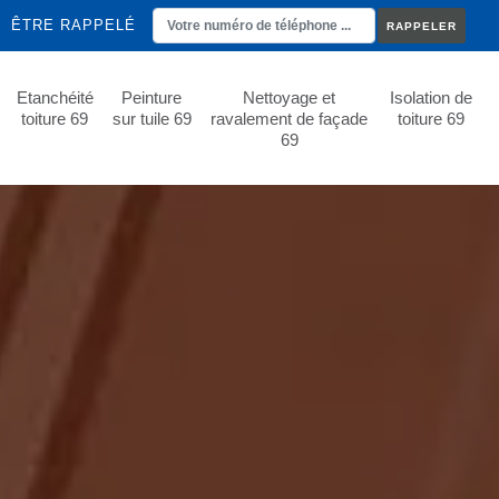
ÊTRE RAPPELÉ
Etanchéité
Peinture
Nettoyage et
Isolation de
toiture 69
sur tuile 69
ravalement de façade
toiture 69
69