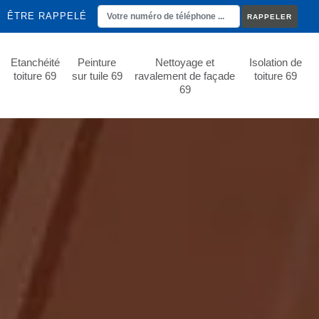
ÊTRE RAPPELÉ
Etanchéité
Peinture
Nettoyage et
Isolation de
toiture 69
sur tuile 69
ravalement de façade
toiture 69
69