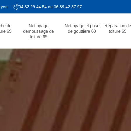
 Lyon
04 82 29 44 54
ou
06 89 42 87 97
che de
Nettoyage
Nettoyage et pose
Réparation de
ture 69
demoussage de
de gouttière 69
toiture 69
toiture 69