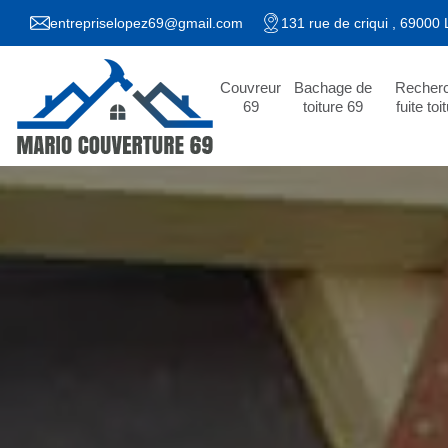
entrepriselopez69@gmail.com
131 rue de criqui , 69000
Couvreur
Bachage de
Recher
69
toiture 69
fuite toi