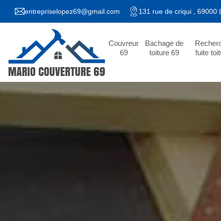
entrepriselopez69@gmail.com
131 rue de criqui , 69000
Couvreur
Bachage de
Recher
69
toiture 69
fuite toi