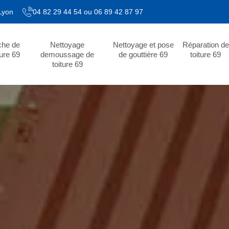
 Lyon
04 82 29 44 54
ou
06 89 42 87 97
che de
Nettoyage
Nettoyage et pose
Réparation de
ture 69
demoussage de
de gouttière 69
toiture 69
toiture 69