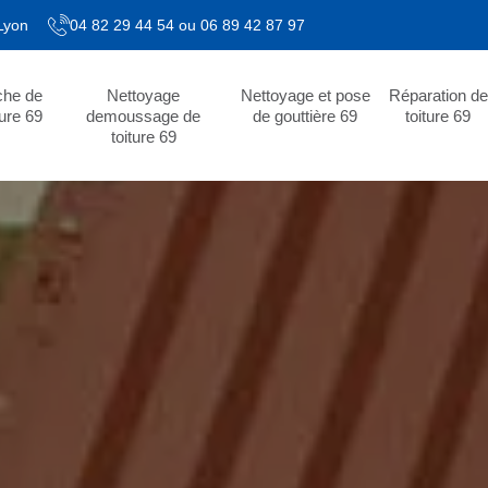
 Lyon
04 82 29 44 54
ou
06 89 42 87 97
che de
Nettoyage
Nettoyage et pose
Réparation de
ture 69
demoussage de
de gouttière 69
toiture 69
toiture 69