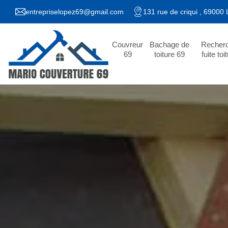
entrepriselopez69@gmail.com
131 rue de criqui , 69000
Couvreur
Bachage de
Recher
69
toiture 69
fuite toi