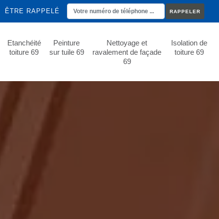
ÊTRE RAPPELÉ
Etanchéité
Peinture
Nettoyage et
Isolation de
toiture 69
sur tuile 69
ravalement de façade
toiture 69
69