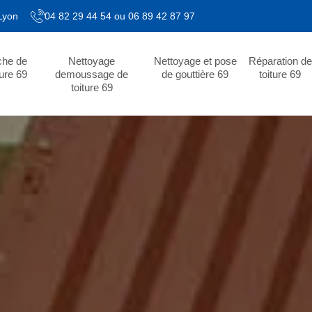
 Lyon
04 82 29 44 54
ou
06 89 42 87 97
che de
Nettoyage
Nettoyage et pose
Réparation de
ture 69
demoussage de
de gouttière 69
toiture 69
toiture 69