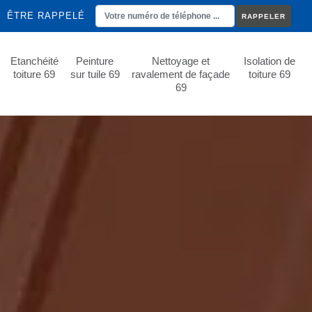
ÊTRE RAPPELÉ
Etanchéité
Peinture
Nettoyage et
Isolation de
toiture 69
sur tuile 69
ravalement de façade
toiture 69
69