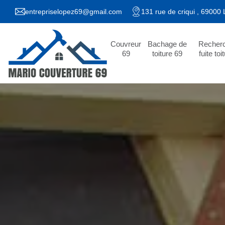
entrepriselopez69@gmail.com
131 rue de criqui , 69000
Couvreur
Bachage de
Recher
69
toiture 69
fuite toi